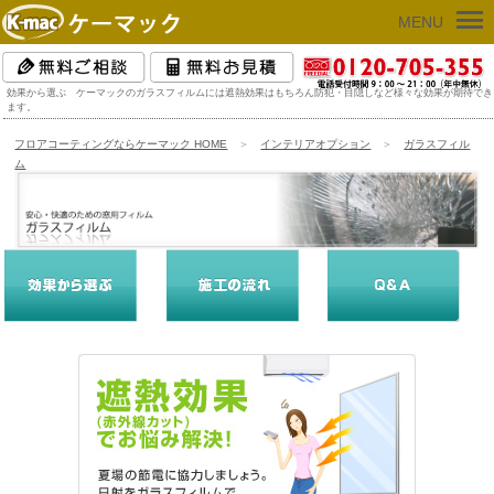
MENU
効果から選ぶ ケーマックのガラスフィルムには遮熱効果はもちろん防犯・目隠しなど様々な効果が期待でき
ます。
フロアコーティングならケーマック HOME
＞
インテリアオプション
＞
ガラスフィル
ム