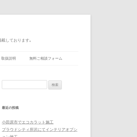
掲載しております｡
取扱説明
無料ご相談フォーム
検索:
最近の投稿
小田原市でエコカラット施工
プラウドシティ所沢にてインテリアオプシ
ョン施工