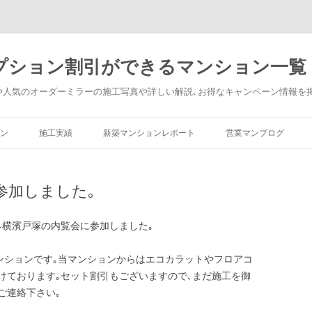
プション割引ができるマンション一覧
や人気のオーダーミラーの施工写真や詳しい解説､お得なキャンペーン情報を
コンテンツへ移動
ン
施工実績
新築マンションレポート
営業マンブログ
参加しました｡
ネ横濱戸塚の内覧会に参加しました｡
ンションです｡当マンションからはエコカラットやフロアコ
けております｡セット割引もございますので､まだ施工を御
ご連絡下さい｡