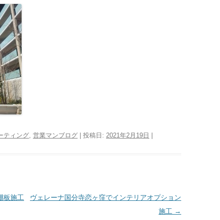
ーティング
,
営業マンブログ
| 投稿日:
2021年2月19日
|
棚板施工
ヴェレーナ国分寺恋ヶ窪でインテリアオプション
施工
→