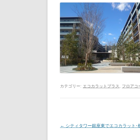
カテゴリー:
エコカラットプラス
,
フロアコ
投稿ナビゲーション
←
シティタワー銀座東でエコカラット･