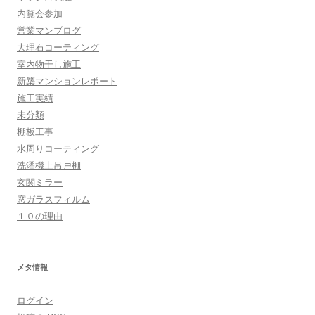
内覧会参加
営業マンブログ
大理石コーティング
室内物干し施工
新築マンションレポート
施工実績
未分類
棚板工事
水周りコーティング
洗濯機上吊戸棚
玄関ミラー
窓ガラスフィルム
１０の理由
メタ情報
ログイン