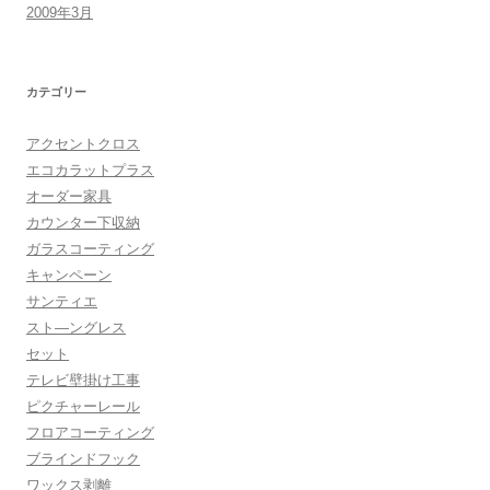
2009年3月
カテゴリー
アクセントクロス
エコカラットプラス
オーダー家具
カウンター下収納
ガラスコーティング
キャンペーン
サンティエ
スト―ングレス
セット
テレビ壁掛け工事
ピクチャーレール
フロアコーティング
ブラインドフック
ワックス剥離