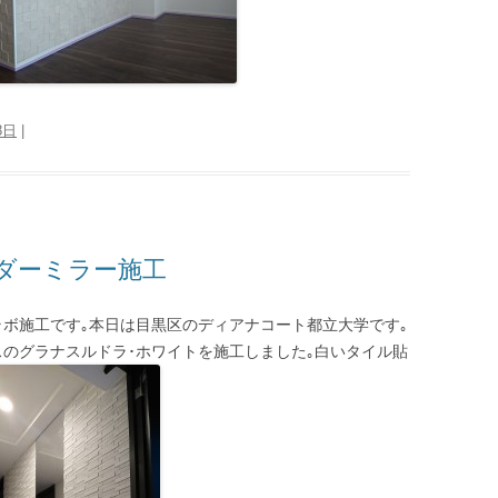
8日
|
ダーミラー施工
ラボ施工です｡本日は目黒区のディアナコート都立大学です｡
スのグラナスルドラ･ホワイトを施工しました｡白いタイル貼