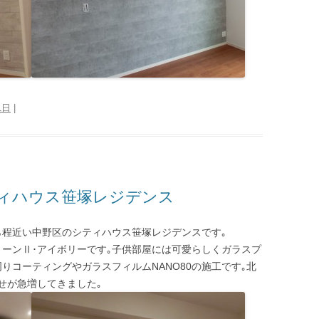
1日
|
ィハウス笹塚レジデンス
ら程近い中野区のシティハウス笹塚レジデンスです｡
トーンⅡ･アイボリーです｡子供部屋には可愛らしくガラスプ
りコーティングやガラスフィルムNANO80の施工です｡北
せが急増してきました｡