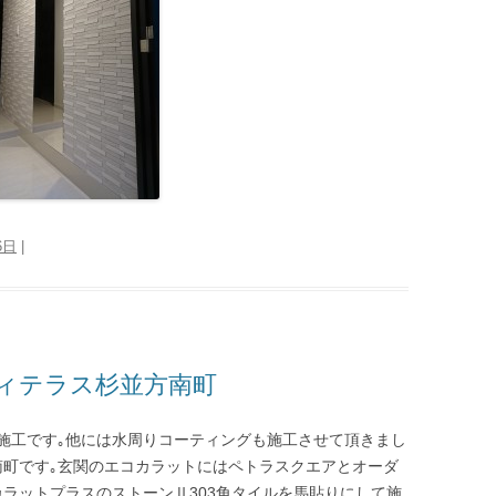
6日
|
ィテラス杉並方南町
施工です｡他には水周りコーティングも施工させて頂きまし
南町です｡玄関のエコカラットにはペトラスクエアとオーダ
ラットプラスのストーンⅡ303角タイルを馬貼りにして施