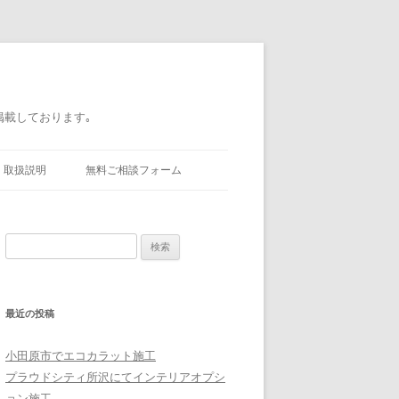
掲載しております｡
取扱説明
無料ご相談フォーム
検索:
最近の投稿
小田原市でエコカラット施工
プラウドシティ所沢にてインテリアオプシ
ョン施工