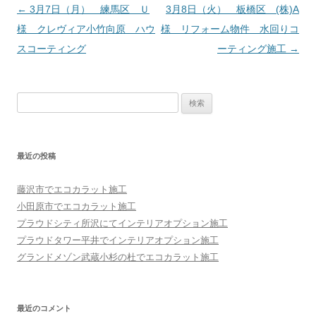
投稿ナビゲーション
←
3月7日（月） 練馬区 Ｕ
3月8日（火） 板橋区 (株)A
様 クレヴィア小竹向原 ハウ
様 リフォーム物件 水回りコ
スコーティング
ーティング施工
→
検索:
最近の投稿
藤沢市でエコカラット施工
小田原市でエコカラット施工
プラウドシティ所沢にてインテリアオプション施工
プラウドタワー平井でインテリアオプション施工
グランドメゾン武蔵小杉の杜でエコカラット施工
最近のコメント