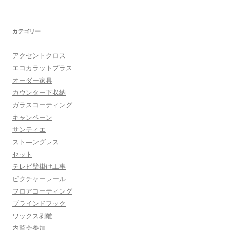
カテゴリー
アクセントクロス
エコカラットプラス
オーダー家具
カウンター下収納
ガラスコーティング
キャンペーン
サンティエ
スト―ングレス
セット
テレビ壁掛け工事
ピクチャーレール
フロアコーティング
ブラインドフック
ワックス剥離
内覧会参加