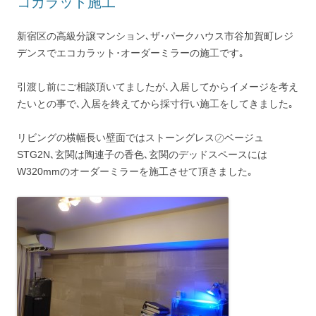
コカラット施工
新宿区の高級分譲マンション､ザ･パークハウス市谷加賀町レジ
デンスでエコカラット･オーダーミラーの施工です｡
引渡し前にご相談頂いてましたが､入居してからイメージを考え
たいとの事で､入居を終えてから採寸行い施工をしてきました｡
リビングの横幅長い壁面ではストーングレス㋨ベージュ
STG2N､玄関は陶連子の香色､玄関のデッドスペースには
W320mmのオーダーミラーを施工させて頂きました｡