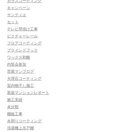
ガラスコーティング
キャンペーン
サンティエ
セット
テレビ壁掛け工事
ピクチャーレール
フロアコーティング
ブラインドフック
ワックス剥離
内覧会参加
営業マンブログ
大理石コーティング
室内物干し施工
新築マンションレポート
施工実績
未分類
棚板工事
水周りコーティング
洗濯機上吊戸棚