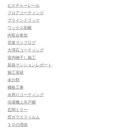
ピクチャーレール
フロアコーティング
ブラインドフック
ワックス剥離
内覧会参加
営業マンブログ
大理石コーティング
室内物干し施工
新築マンションレポート
施工実績
未分類
棚板工事
水周りコーティング
洗濯機上吊戸棚
玄関ミラー
窓ガラスフィルム
１０の理由