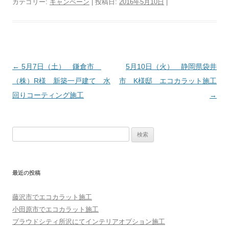
カテゴリー:
キャンペーン
| 投稿日:
2016年5月10日
|
投稿ナビゲーション
←
5月7日（土） 鎌倉市
5月10日（火） 静岡県袋井
（株）R様 新築一戸建て 水
市 K様邸 エコカラット施工
回りコーティング施工
→
検索:
最近の投稿
藤沢市でエコカラット施工
小田原市でエコカラット施工
プラウドシティ所沢にてインテリアオプション施工