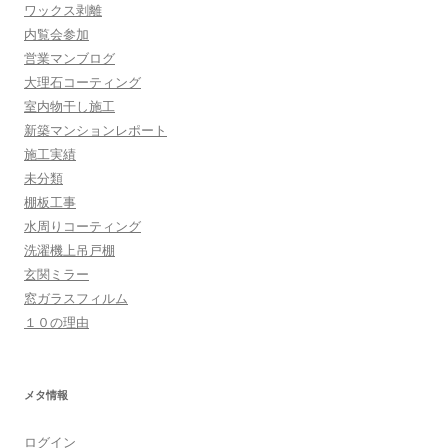
ワックス剥離
内覧会参加
営業マンブログ
大理石コーティング
室内物干し施工
新築マンションレポート
施工実績
未分類
棚板工事
水周りコーティング
洗濯機上吊戸棚
玄関ミラー
窓ガラスフィルム
１０の理由
メタ情報
ログイン