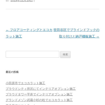
日:
2019年11月19日
|
投稿ナビゲーション
←
フロアコーティングとエコカ
世田谷区でブラインドフックの
ラット施工
取り付けと納戸棚板施工
→
検索:
最近の投稿
小田原市でエコカラット施工
プラウドシティ所沢にてインテリアオプション施工
プラウドタワー平井でインテリアオプション施工
グランドメゾン武蔵小杉の杜でエコカラット施工