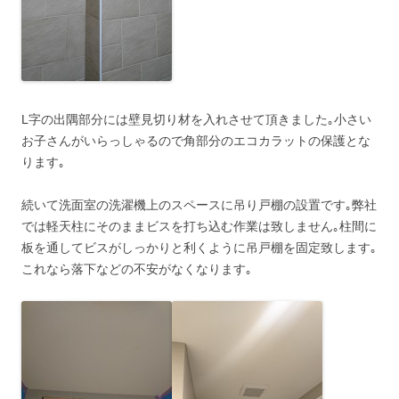
L字の出隅部分には壁見切り材を入れさせて頂きました｡小さい
お子さんがいらっしゃるので角部分のエコカラットの保護とな
ります｡
続いて洗面室の洗濯機上のスペースに吊り戸棚の設置です｡弊社
では軽天柱にそのままビスを打ち込む作業は致しません｡柱間に
板を通してビスがしっかりと利くように吊戸棚を固定致します｡
これなら落下などの不安がなくなります｡