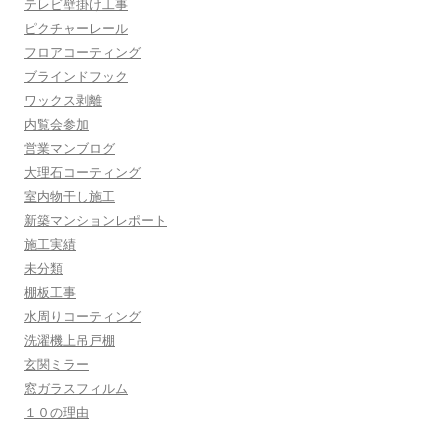
テレビ壁掛け工事
ピクチャーレール
フロアコーティング
ブラインドフック
ワックス剥離
内覧会参加
営業マンブログ
大理石コーティング
室内物干し施工
新築マンションレポート
施工実績
未分類
棚板工事
水周りコーティング
洗濯機上吊戸棚
玄関ミラー
窓ガラスフィルム
１０の理由