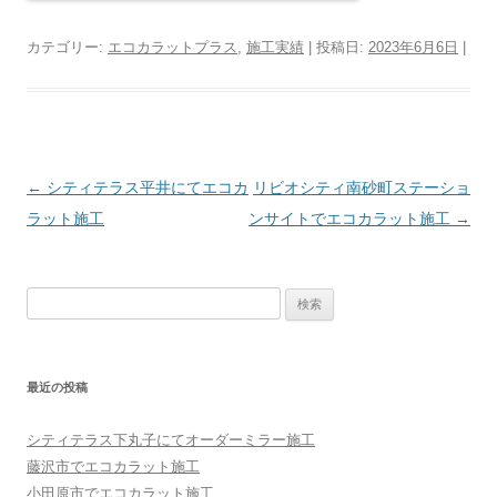
カテゴリー:
エコカラットプラス
,
施工実績
| 投稿日:
2023年6月6日
|
投稿ナビゲーション
←
シティテラス平井にてエコカ
リビオシティ南砂町ステーショ
ラット施工
ンサイトでエコカラット施工
→
検索:
最近の投稿
シティテラス下丸子にてオーダーミラー施工
藤沢市でエコカラット施工
小田原市でエコカラット施工