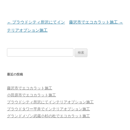
投稿ナビゲーション
←
プラウドシティ所沢にてイン
藤沢市でエコカラット施工
→
テリアオプション施工
検索:
最近の投稿
藤沢市でエコカラット施工
小田原市でエコカラット施工
プラウドシティ所沢にてインテリアオプション施工
プラウドタワー平井でインテリアオプション施工
グランドメゾン武蔵小杉の杜でエコカラット施工