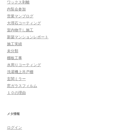
ワックス剥離
内覧会参加
営業マンブログ
大理石コーティング
室内物干し施工
新築マンションレポート
施工実績
未分類
棚板工事
水周りコーティング
洗濯機上吊戸棚
玄関ミラー
窓ガラスフィルム
１０の理由
メタ情報
ログイン