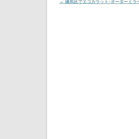
投稿ナビゲーション
←
練馬区でエコカラット･オーダーミラ