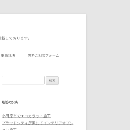
掲載しております｡
取扱説明
無料ご相談フォーム
検索:
最近の投稿
小田原市でエコカラット施工
プラウドシティ所沢にてインテリアオプシ
ョン施工