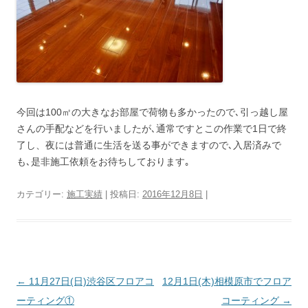
今回は100㎡の大きなお部屋で荷物も多かったので､引っ越し屋
さんの手配などを行いましたが､通常ですとこの作業で1日で終
了し、夜には普通に生活を送る事ができますので､入居済みで
も､是非施工依頼をお待ちしております｡
カテゴリー:
施工実績
| 投稿日:
2016年12月8日
|
投稿ナビゲーション
←
11月27日(日)渋谷区フロアコ
12月1日(木)相模原市でフロア
ーティング①
コーティング
→