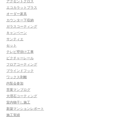
アクセントクロス
エコカラットプラス
オーダー家具
カウンター下収納
ガラスコーティング
キャンペーン
サンティエ
セット
テレビ壁掛け工事
ピクチャーレール
フロアコーティング
ブラインドフック
ワックス剥離
内覧会参加
営業マンブログ
大理石コーティング
室内物干し施工
新築マンションレポート
施工実績